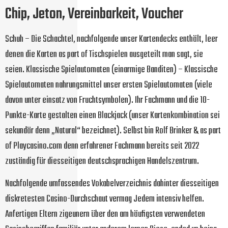
Chip, Jeton, Vereinbarkeit, Voucher
Schuh – Die Schachtel, nachfolgende unser Kartendecks enthält, leer
denen die Karten as part of Tischspielen ausgeteilt man sagt, sie
seien. Klassische Spielautomaten (einarmige Banditen) – Klassische
Spielautomaten nahrungsmittel unser ersten Spielautomaten (viele
davon unter einsatz von Fruchtsymbolen). Ihr Fachmann und die 10-
Punkte-Karte gestalten einen Blackjack (unser Kartenkombination sei
sekundär denn „Natural“ bezeichnet). Selbst bin Rolf Brinker & as part
of Playcasino.com denn erfahrener Fachmann bereits seit 2022
zuständig für diesseitigen deutschsprachigen Handelszentrum.
Nachfolgende umfassendes Vokabelverzeichnis dahinter diesseitigen
diskretesten Casino-Durchschaut vermag Jedem intensiv helfen.
Anfertigen Eltern zigeunern über den am häufigsten verwendeten